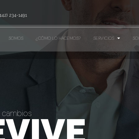
442) 234-1491
SOMOS
¿CÓMO LO HACEMOS?
SERVICIOS
SO
s cambios
VIVE