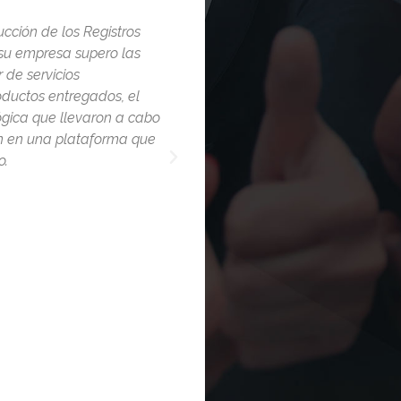
undo agradecimiento ya
Siempre tuvimos el sueño de e
e su consultoría han sido
nuestra planta de manufactura,
encia en indicadores del
sucursales, destinamos durant
s expectativas, hoy
lograrlo y no habíamos podido
operan en un modelo de
que agradecer a todo su equip
un modelo de procesos que nos
nuestras unidades de negocio, 
reglas de negocio y nuestras, 
total sincronía.
Ivette Autrique
Vicepresidente
Prominox