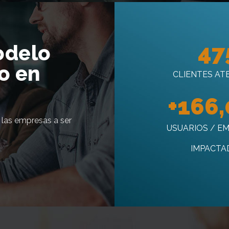
47
odelo
o en
CLIENTES AT
+
166,
las empresas a ser
USUARIOS / E
IMPACTA