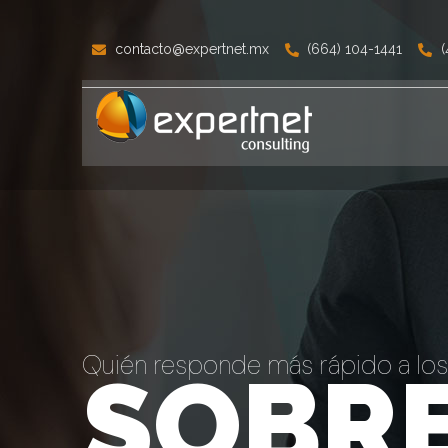
contacto@expertnet.mx
(664) 104-1441
(
Quién responde más rápido a lo
SOBRE