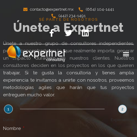
contacto@expertnet.mx
(664) 104-1441
(442) 234-1491
SÉ PARTE DE NOSOTROS
Únete a Expertnet
Únete a nuestro grupo de consultores independientes,
podrás concentrarte en lo que realmente importa: generar
un impacto duradero en nuestros clientes. Nuestros
consultores deciden en los proyectos en los que quieren
trabajar, Si te gusta la consultoría y tienes amplia
experiencia te invitamos a unirte con nosotros, proveemos
metodologías agiles que harán que tus proyectos
entreguen mucho valor.
1
2
Datos
Experiencia
Nombre