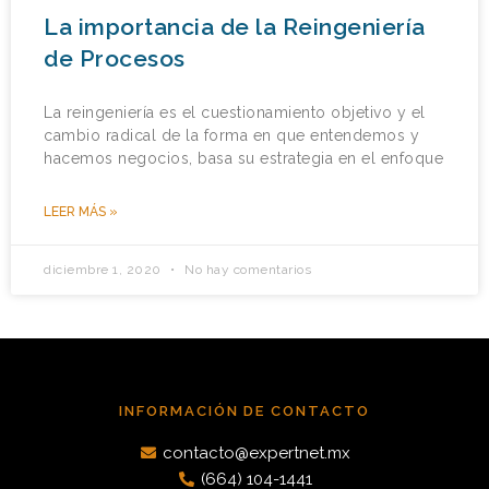
La importancia de la Reingeniería
de Procesos
La reingeniería es el cuestionamiento objetivo y el
cambio radical de la forma en que entendemos y
hacemos negocios, basa su estrategia en el enfoque
LEER MÁS »
diciembre 1, 2020
No hay comentarios
INFORMACIÓN DE CONTACTO
contacto@expertnet.mx
(664) 104-1441